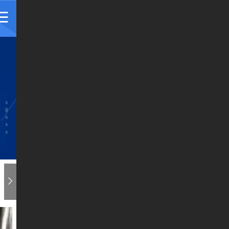
方矩管
异型管