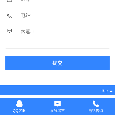
Top
©
2026 版权所有
技术支持：
云创诚达
|
电脑版
QQ客服
在线留言
电话咨询